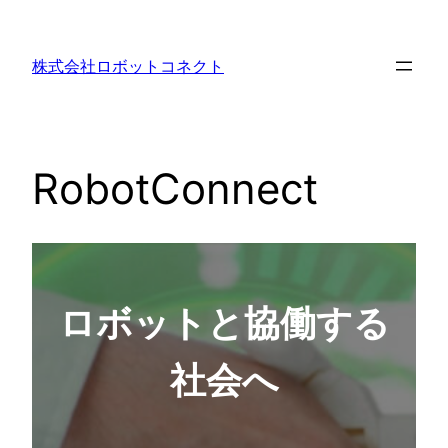
内
容
株式会社ロボットコネクト
を
ス
キ
ッ
RobotConnect
プ
ロボットと協働する
社会へ